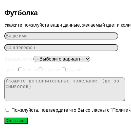
Футболка
Укажите пожалуйста ваши данные, желаемый цвет и колич
Ваш размер:
Цвет:
Белый
Черный
Другой
Пожалуйста, подтвердите что Вы согласны с
"Политик