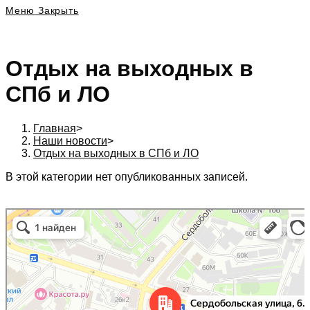
Меню
Закрыть
Отдых на выходных в
СПб и ЛО
Главная
>
Наши новости
>
Отдых на выходных в СПб и ЛО
В этой категории нет опубликованных записей.
197342, г. Санкт-Петербург, Сердобольская ул., д. 64 к. 1, Бизнес центр
Санкт‑Петербург
«Белый остров», 6 эт., оф. 620А. в Санкт‑Петербурге