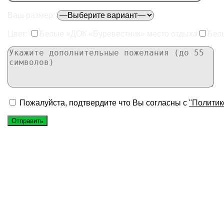
Ваш размер:
Цвет:
Белые «ДОК «Буревестник» место отдыха
Бел
Пожалуйста, подтвердите что Вы согласны с
"Политик