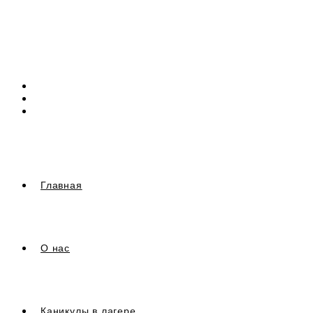
Перейти
к
содержимому
Главная
О нас
Каникулы в лагере