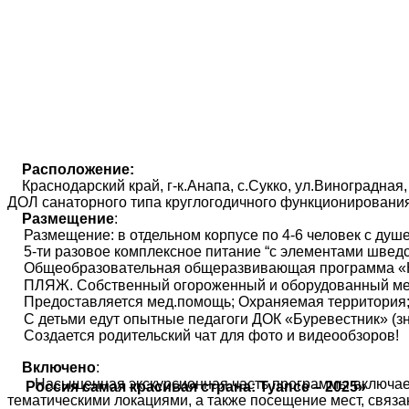
Расположение:
Краснодарский край, г-к.Анапа, с.Сукко, ул.Виноградная,
ДОЛ санаторного типа круглогодичного функционирова
Размещение
:
Размещение: в отдельном корпусе по 4-6 человек с душе
5-ти разовое комплексное питание “с элементами шведс
Общеобразовательная общеразвивающая программа «Ка
ПЛЯЖ. Собственный огороженный и оборудованный мелк
Предоставляется мед.помощь; Охраняемая территория
С детьми едут опытные педагоги ДОК «Буревестник» (з
Создается родительский чат для фото и видеообзоров!
Включено
:
Насыщенная экскурсионная часть программы включает
Россия самая красивая страна: Туапсе – 2025»
тематическими локациями, а также посещение мест, связ