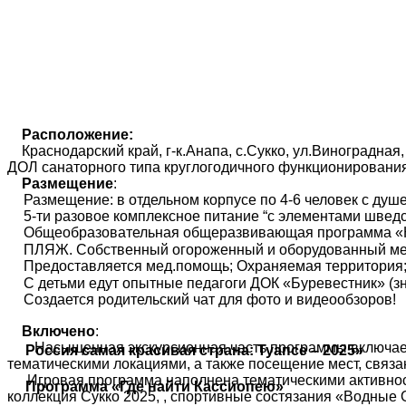
Расположение:
Краснодарский край, г-к.Анапа, с.Сукко, ул.Виноградная,
ДОЛ санаторного типа круглогодичного функционирова
Размещение
:
Размещение: в отдельном корпусе по 4-6 человек с душе
5-ти разовое комплексное питание “с элементами шведс
Общеобразовательная общеразвивающая программа «Ка
ПЛЯЖ. Собственный огороженный и оборудованный мелк
Предоставляется мед.помощь; Охраняемая территория
С детьми едут опытные педагоги ДОК «Буревестник» (з
Создается родительский чат для фото и видеообзоров!
Включено
:
Насыщенная экскурсионная часть программы включает
Россия самая красивая страна: Туапсе – 2025»
тематическими локациями, а также посещение мест, связ
Игровая программа наполнена тематическими активнос
Программа «Где найти Кассиопею»
коллекция Сукко 2025, , спортивные состязания «Водные 