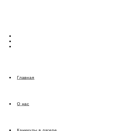
Перейти
к
содержимому
Главная
О нас
Каникулы в лагере