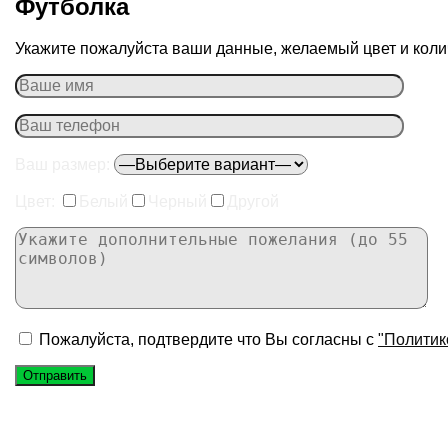
Футболка
Укажите пожалуйста ваши данные, желаемый цвет и колич
Ваш размер:
Цвет:
Белый
Черный
Другой
Пожалуйста, подтвердите что Вы согласны с
"Политик