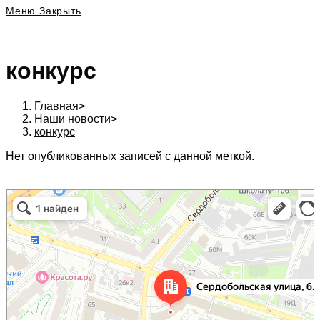
Меню
Закрыть
конкурс
Главная
>
Наши новости
>
конкурс
Нет опубликованных записей с данной меткой.
197342, г. Санкт-Петербург, Сердобольская ул., д. 64 к. 1, Бизнес центр
Санкт‑Петербург
«Белый остров», 6 эт., оф. 620А. в Санкт‑Петербурге