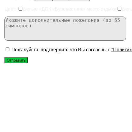
Цвет:
Белые «ДОК «Буревестник» место отдыха
Бел
Пожалуйста, подтвердите что Вы согласны с
"Политик