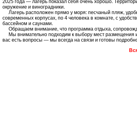
2025 года — лагерь показал себя очень хорошо. Территори
окружение и виноградники.
Лагерь расположен прямо у моря: песчаный пляж, удобны
современных корпусах, по 4 человека в комнате, с удобс
бассейном и саунами.
Обращаем внимание, что программа отдыха, сопровожден
Мы внимательно подходим к выбору мест размещения и у
вас есть вопросы — мы всегда на связи и готовы подробно
Вс