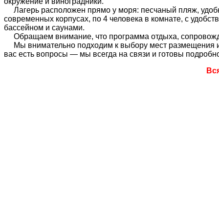
окружение и виноградники.
Лагерь расположен прямо у моря: песчаный пляж, удобны
современных корпусах, по 4 человека в комнате, с удобс
бассейном и саунами.
Обращаем внимание, что программа отдыха, сопровожден
Мы внимательно подходим к выбору мест размещения и у
вас есть вопросы — мы всегда на связи и готовы подробно
Вс