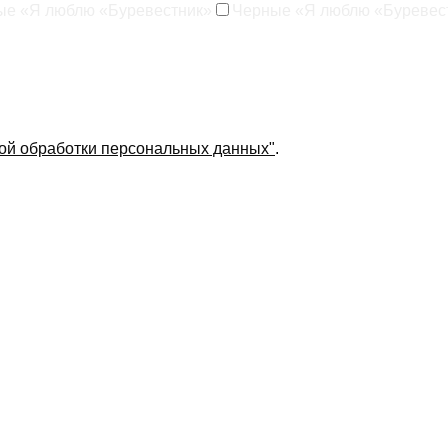
ые «Я люблю «Буревестник»
Черные «Я люблю «Буревес
ой обработки персональных данных"
.