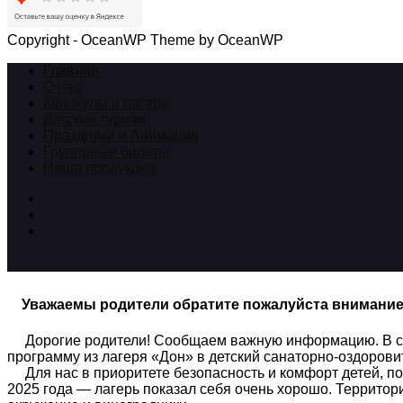
Copyright - OceanWP Theme by OceanWP
Главная
О нас
Каникулы в лагере
Детский туризм
Праздники и Анимация
Групповые билеты
Наша продукция
Уважаемы родители обратите пожалуйста внимани
Дорогие родители! Сообщаем важную информацию. В связ
программу из лагеря «Дон» в детский санаторно-оздоров
Для нас в приоритете безопасность и комфорт детей, по
2025 года — лагерь показал себя очень хорошо. Территори