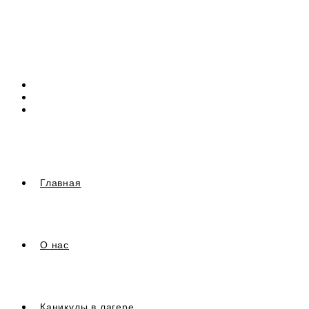
Перейти
к
содержимому
Главная
О нас
Каникулы в лагере