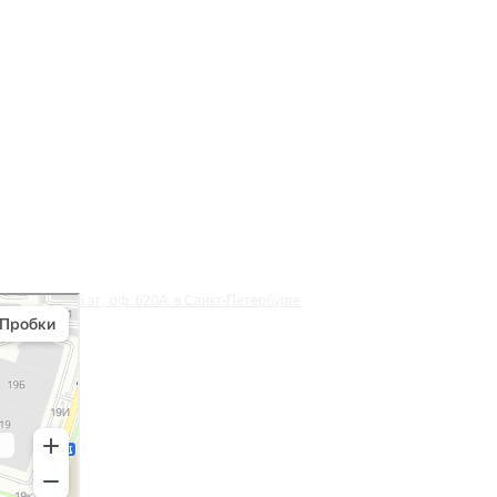
ый остров», 6 эт., оф. 620А. в Санкт‑Петербурге