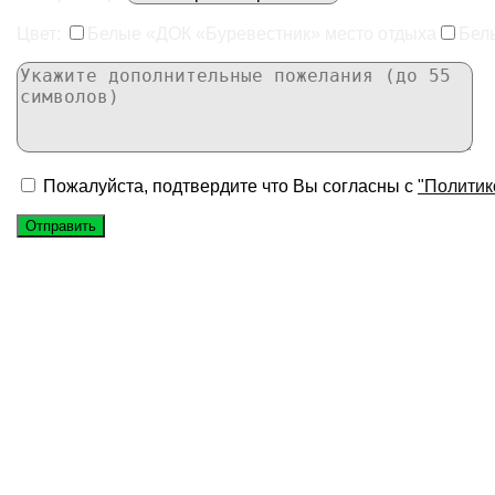
Цвет:
Белые «ДОК «Буревестник» место отдыха
Бел
Пожалуйста, подтвердите что Вы согласны с
"Политик