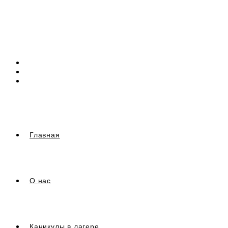
Перейти
к
содержимому
Главная
О нас
Каникулы в лагере