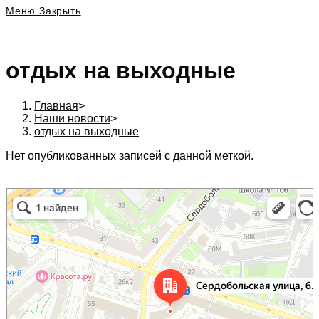
Меню
Закрыть
отдых на выходные
Главная
>
Наши новости
>
отдых на выходные
Нет опубликованных записей с данной меткой.
197342, г. Санкт-Петербург, Сердобольская ул., д. 64 к. 1, Бизнес центр
Санкт‑Петербург
«Белый остров», 6 эт., оф. 620А. в Санкт‑Петербурге