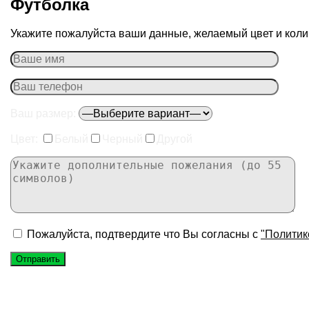
Футболка
Укажите пожалуйста ваши данные, желаемый цвет и колич
Ваш размер:
Цвет:
Белый
Черный
Другой
Пожалуйста, подтвердите что Вы согласны с
"Политик