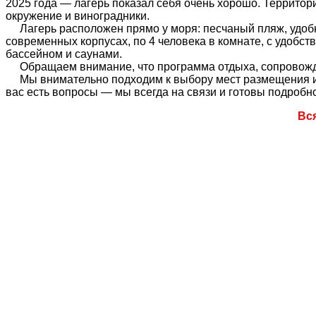
2025 года — лагерь показал себя очень хорошо. Территори
окружение и виноградники.
Лагерь расположен прямо у моря: песчаный пляж, удобны
современных корпусах, по 4 человека в комнате, с удобс
бассейном и саунами.
Обращаем внимание, что программа отдыха, сопровожден
Мы внимательно подходим к выбору мест размещения и у
вас есть вопросы — мы всегда на связи и готовы подробно
Вс