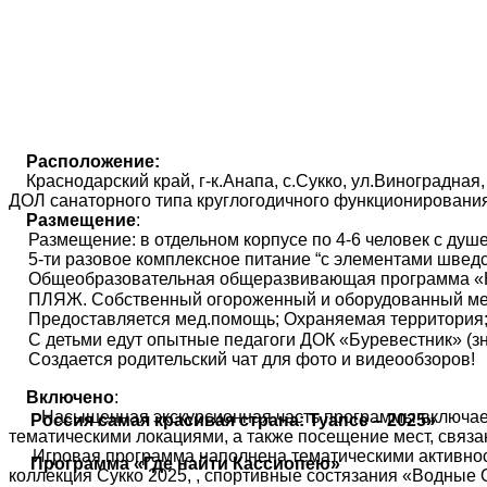
Расположение:
Краснодарский край, г-к.Анапа, с.Сукко, ул.Виноградная,
ДОЛ санаторного типа круглогодичного функционирова
Размещение
:
Размещение: в отдельном корпусе по 4-6 человек с душе
5-ти разовое комплексное питание “с элементами шведс
Общеобразовательная общеразвивающая программа «Ка
ПЛЯЖ. Собственный огороженный и оборудованный мелк
Предоставляется мед.помощь; Охраняемая территория
С детьми едут опытные педагоги ДОК «Буревестник» (з
Создается родительский чат для фото и видеообзоров!
Включено
:
Насыщенная экскурсионная часть программы включает
Россия самая красивая страна: Туапсе – 2025»
тематическими локациями, а также посещение мест, связ
Игровая программа наполнена тематическими активнос
Программа «Где найти Кассиопею»
коллекция Сукко 2025, , спортивные состязания «Водные 