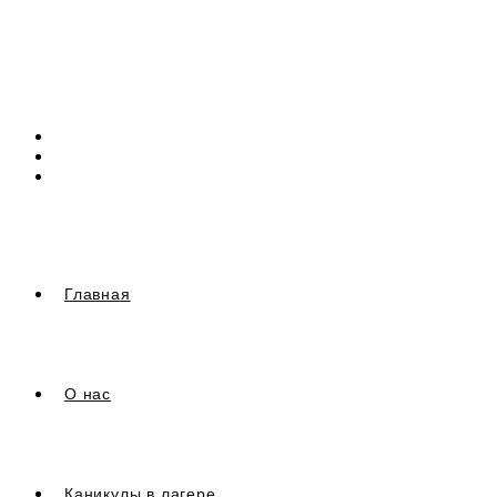
Перейти
к
содержимому
Главная
О нас
Каникулы в лагере