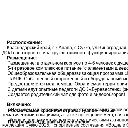
Расположение:
Краснодарский край, г-к.Анапа, с.Сукко, ул.Виноградная,
ДОЛ санаторного типа круглогодичного функционирова
Размещение
:
Размещение: в отдельном корпусе по 4-6 человек с душе
5-ти разовое комплексное питание “с элементами шведс
Общеобразовательная общеразвивающая программа «Ка
ПЛЯЖ. Собственный огороженный и оборудованный мелк
Предоставляется мед.помощь; Охраняемая территория
С детьми едут опытные педагоги ДОК «Буревестник» (з
Создается родительский чат для фото и видеообзоров!
Включено
:
Насыщенная экскурсионная часть программы включает
Россия самая красивая страна: Туапсе – 2025»
тематическими локациями, а также посещение мест, связ
Игровая программа наполнена тематическими активнос
Программа «Где найти Кассиопею»
коллекция Сукко 2025, , спортивные состязания «Водные 