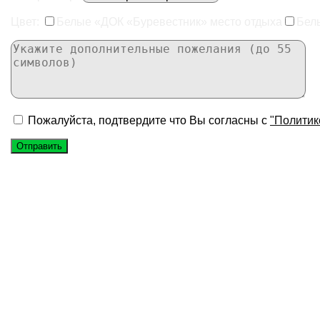
Цвет:
Белые «ДОК «Буревестник» место отдыха
Бел
Пожалуйста, подтвердите что Вы согласны с
"Политик