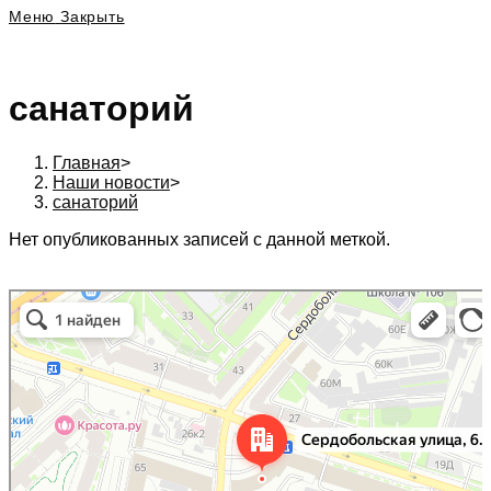
Меню
Закрыть
санаторий
Главная
>
Наши новости
>
санаторий
Нет опубликованных записей с данной меткой.
197342, г. Санкт-Петербург, Сердобольская ул., д. 64 к. 1, Бизнес центр
Санкт‑Петербург
«Белый остров», 6 эт., оф. 620А. в Санкт‑Петербурге