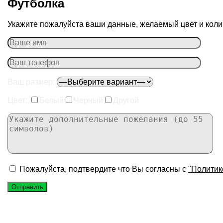
Футболка
Укажите пожалуйста ваши данные, желаемый цвет и колич
Ваш размер:
Цвет:
Белый
Черный
Другой
Пожалуйста, подтвердите что Вы согласны с
"Политик