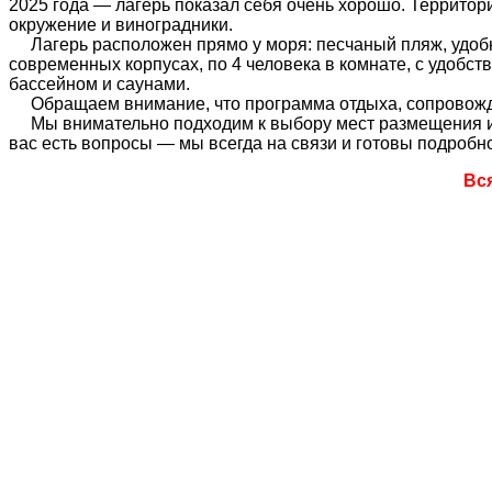
2025 года — лагерь показал себя очень хорошо. Территори
окружение и виноградники.
Лагерь расположен прямо у моря: песчаный пляж, удобны
современных корпусах, по 4 человека в комнате, с удобс
бассейном и саунами.
Обращаем внимание, что программа отдыха, сопровожден
Мы внимательно подходим к выбору мест размещения и у
вас есть вопросы — мы всегда на связи и готовы подробно
Вс