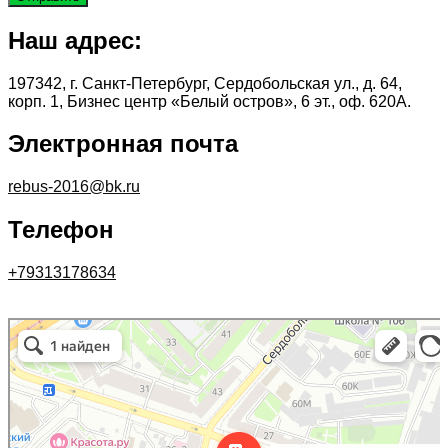
Наш адрес:
197342, г. Санкт-Петербург, Сердобольская ул., д. 64,
корп. 1, Бизнес центр «Белый остров», 6 эт., оф. 620А.
Электронная почта
rebus-2016@bk.ru
Телефон
+79313178634
197342, г. Санкт-Петербург, Сердобольская ул., д. 64 к. 1, Бизнес центр
Санкт‑Петербург
«Белый остров», 6 эт., оф. 620А. в Санкт‑Петербурге