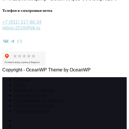
Телефон и электронная почта
+7 (931) 317-86-34
rebus-2016@bk.ru
ВКонтакте
Telegram
Ссылка
Copyright - OceanWP Theme by OceanWP
Главная
О нас
Каникулы в лагере
Детский туризм
Праздники и Анимация
Групповые билеты
Наша продукция