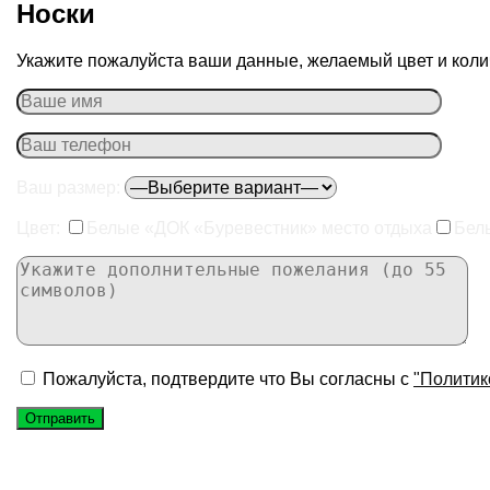
Носки
Укажите пожалуйста ваши данные, желаемый цвет и колич
Ваш размер:
Цвет:
Белые «ДОК «Буревестник» место отдыха
Бел
Пожалуйста, подтвердите что Вы согласны с
"Политик