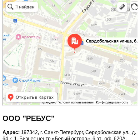
197342, г. Санкт-Петербург, Сердобольская ул., д. 64 к. 1, Бизнес центр
Санкт‑Петербург
«Белый остров», 6 эт., оф. 620А. в Санкт‑Петербурге
ООО "РЕБУС"
Адрес:
197342, г. Санкт-Петербург, Сердобольская ул., д.
64 к. 1, Бизнес центр «Белый остров», 6 эт., оф. 620А.