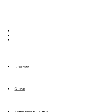
Перейти
к
содержимому
Главная
О нас
Каникулы в лагере