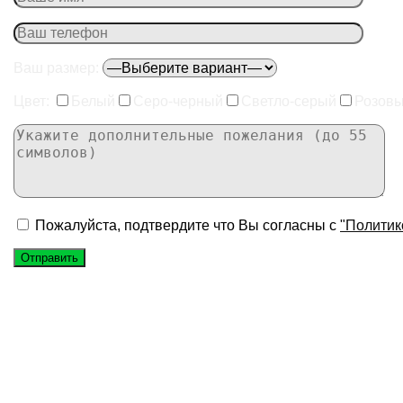
Ваш размер:
Цвет:
Белый
Серо-черный
Светло-серый
Розов
Пожалуйста, подтвердите что Вы согласны с
"Политик