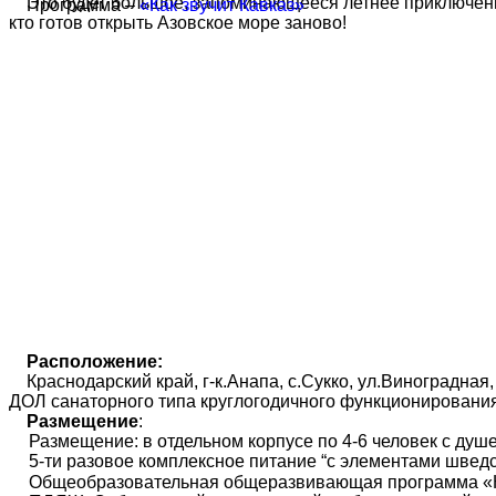
Это будет большое, запоминающееся летнее приключени
Программа –
«Как звучит Кавказ»
кто готов открыть Азовское море заново!
Расположение:
Краснодарский край, г-к.Анапа, с.Сукко, ул.Виноградная,
ДОЛ санаторного типа круглогодичного функционирова
Размещение
:
Размещение: в отдельном корпусе по 4-6 человек с душе
5-ти разовое комплексное питание “с элементами шведс
Общеобразовательная общеразвивающая программа «Ка